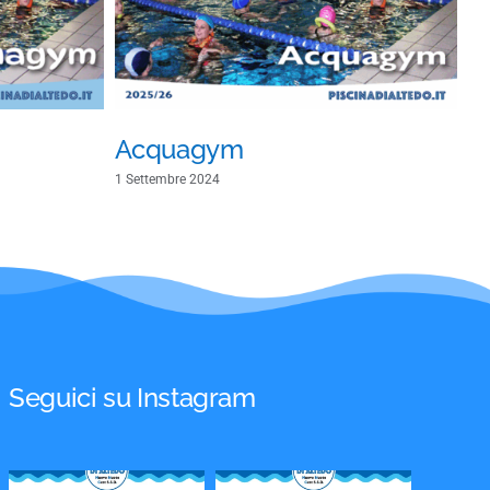
Acquagym
F
1 Settembre 2024
11 
Seguici su Instagram