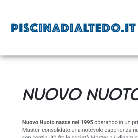
Salta
al
contenuto
NUOVO NUOT
Nuovo Nuoto nasce nel 1995
operando in un pr
Master, consolidato una notevole esperienza r
con continuità fra le società Master più dinamich