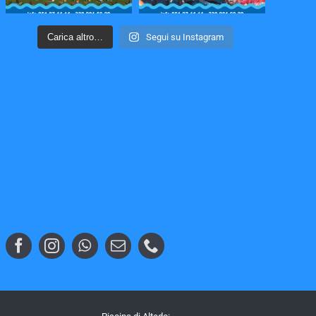
Carica altro…
Segui su Instagram