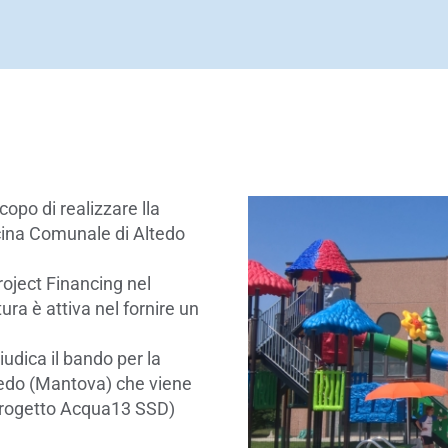
copo di realizzare lla
scina Comunale di Altedo
roject Financing nel
ra è attiva nel fornire un
udica il bando per la
redo (Mantova) che viene
i progetto Acqua13 SSD)