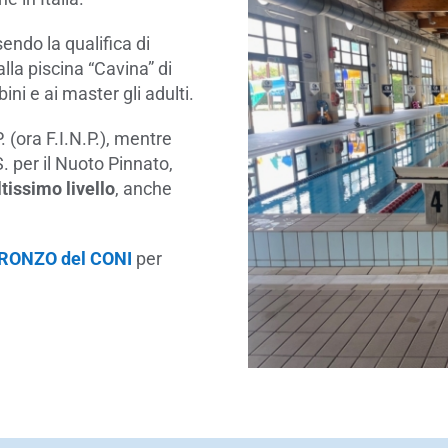
endo la qualifica di
la piscina “Cavina” di
ni e ai master gli adulti.
. (ora F.I.N.P.), mentre
S. per il Nuoto Pinnato,
ltissimo livello
, anche
BRONZO del CONI
per