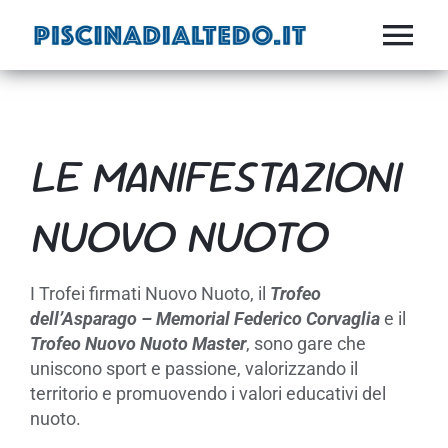
Salta
al
Tog
contenuto
SOCIETA’
Nav
ATTIVITA’
LE MANIFESTAZIONI
FITNESS
NUOVO NUOTO
ESTATE
I Trofei firmati Nuovo Nuoto, il
Trofeo
NEWS
dell’Asparago – Memorial Federico Corvaglia
e il
Trofeo Nuovo Nuoto Master
, sono gare che
IMPIANTI
uniscono sport e passione, valorizzando il
territorio e promuovendo i valori educativi del
CONTATTI
nuoto.