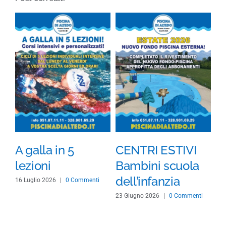
A galla in 5
CENTRI ESTIVI
N
lezioni
Bambini scuola
p
dell’infanzia
16 Luglio 2026
|
0 Commenti
25 
23 Giugno 2026
|
0 Commenti