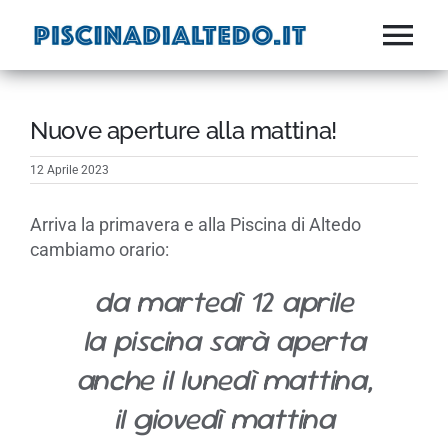
Salta
al
Tog
contenuto
SOCIETA’
Nav
Nuove aperture alla mattina!
ATTIVITA’
12 Aprile 2023
FITNESS
Arriva la primavera e alla Piscina di Altedo
ESTATE
cambiamo orario:
da martedì 12 aprile
NEWS
la piscina sarà aperta
IMPIANTI
anche il lunedì mattina,
CONTATTI
il giovedì mattina